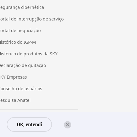
Segurança cibernética
ortal de interrupção de serviço
ortal de negociação
istórico do IGP-M
istórico de produtos da SKY
Declaração de quitação
SKY Empresas
Conselho de usuários
Pesquisa Anatel
 privacidade
Consumidor.gov
Fale conosco
OK, entendi