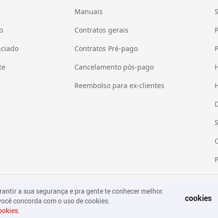
Manuais
o
Contratos gerais
P
nciado
Contratos Pré-pago
P
te
Cancelamento pós-pago
H
Reembolso para ex-clientes
H
Política de
antir a sua segurança e pra gente te conhecer melhor.
cookies
 você concorda com o uso de cookies.
ookies.