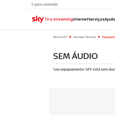
Ir para conteúdo
TV e streaming
Internet
Serviços
Ajud
Minha SKY
Dúvidas Técnicas
Equipame
SEM ÁUDIO
Seu equipamento SKY está sem áudi